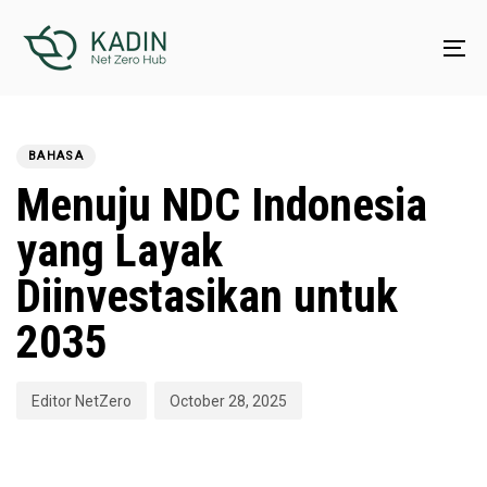
Skip
Skip
links
to
To
content
na
PUBLISHED
Author
Published
IN:
on:
BAHASA
Menuju NDC Indonesia
yang Layak
Diinvestasikan untuk
2035
Editor NetZero
October 28, 2025