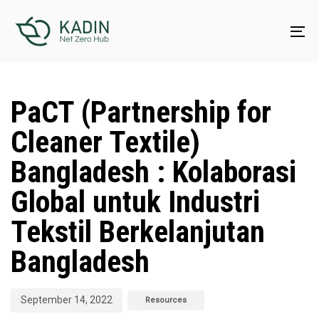
Skip
Skip
links
to
To
content
na
Published
Published
on:
in:
PaCT (Partnership for
Cleaner Textile)
Bangladesh : Kolaborasi
Global untuk Industri
Tekstil Berkelanjutan
Bangladesh
September 14, 2022
Resources